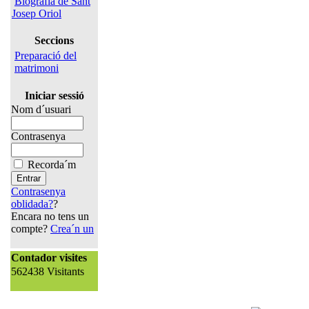
Biografia de Sant
Josep Oriol
Seccions
Preparació del
matrimoni
Iniciar sessió
Nom d´usuari
Contrasenya
Recorda´m
Contrasenya
oblidada?
?
Encara no tens un
compte?
Crea´n un
Contador visites
562438 Visitants