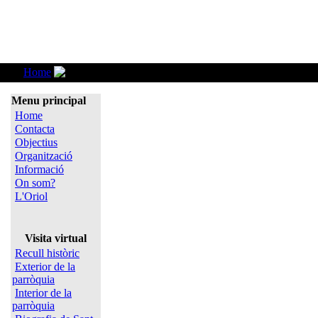
Home
L'Oriol
Menu principal
Home
Contacta
Objectius
Organització
Informació
On som?
L'Oriol
Visita virtual
Recull històric
Exterior de la
parròquia
Interior de la
parròquia