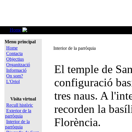
Home
Interior de la parròquia
Menu principal
Home
Interior de la parròquia
Contacta
Objectius
Organització
El temple de San
Informació
On som?
configuració basi
L'Oriol
tres naus. A l'in
Visita virtual
Recull històric
recorden la basíl
Exterior de la
parròquia
Florència.
Interior de la
parròquia