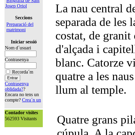
Biografia de Sant
La nau central de
Josep Oriol
Seccions
separada de les l
Preparació del
matrimoni
costat, de granit
Iniciar sessió
d'alçada i capitel
Nom d´usuari
blanc. Catorze vi
Contrasenya
Recorda´m
quatre a les naus
Contrasenya
llum al temple.
oblidada?
?
Encara no tens un
compte?
Crea´n un
Contador visites
Quatre grans pila
562593 Visitants
cúpula. A la cap